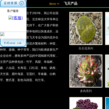
公司简介
飞天产品
客户服务
北京飞天正式成立于2003年。我公司在国
家林业局、中国林科院、北京林业大学等单位
的专家和领导的鼎力支持下，在广大客户和前
辈的信任和帮助下，荣幸地得以快速成长，业
务遍及全国各地。北京飞天专业为国内花卉生
产企业提供优质进口的花卉繁殖材料：种苗、
生石花系列
种球、接穗、种子等等，我们与欧洲多家生产
企业合作，拥有多种产品的中国独家代理权，
主营产品种类包括：竹芋、凤梨、幸福树、
蕨、八仙花、长寿花、口红花、卷柏、矾根、
天竺葵、观叶海棠、宝莲灯、常春藤、白鹤
芋、蟹爪莲、彩色马蹄莲、剑兰等。
多肉系列